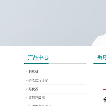
产品中心
褥
制氧机
褥疮防治床垫
雾化器
简易呼吸器