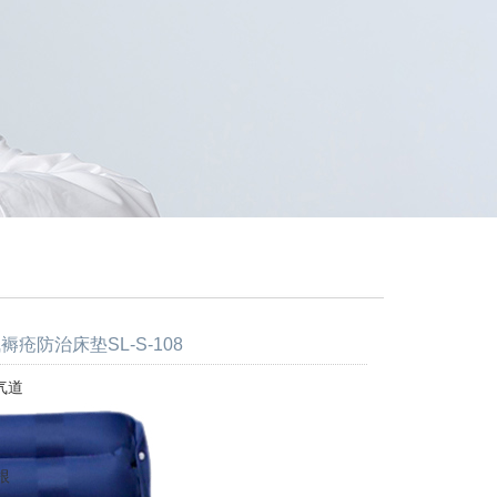
褥疮防治床垫SL-S-108
气道
根