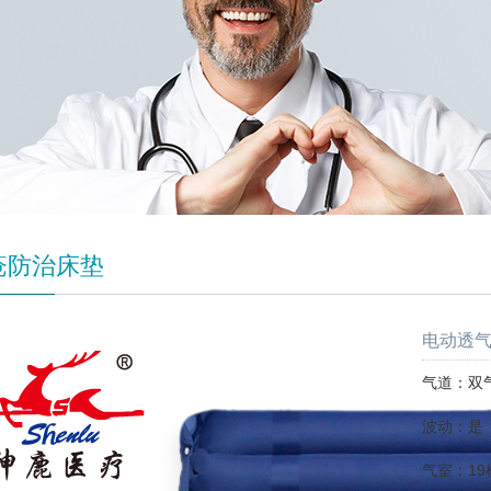
疮防治床垫
电动透气
气道：双
波动：是
气室：19