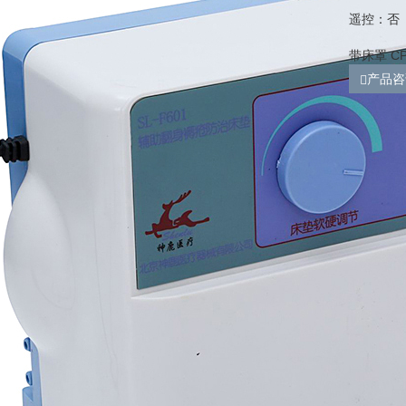
遥控：否
带床罩 C
产品咨