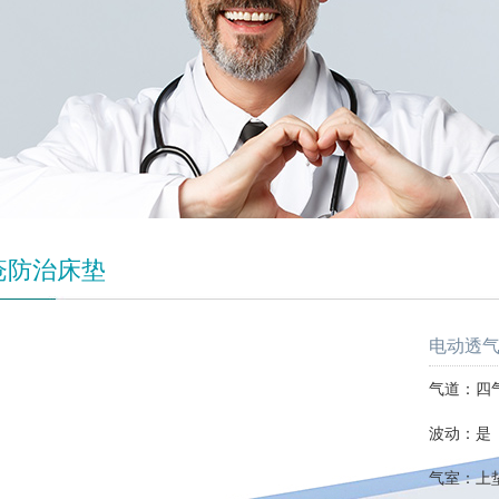
疮防治床垫
电动透气
气道：四
波动：是
气室：上垫