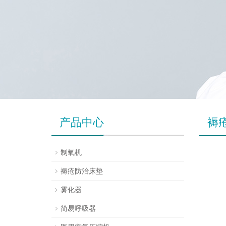
产品中心
褥
制氧机
褥疮防治床垫
雾化器
简易呼吸器