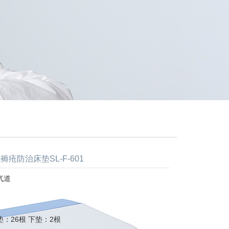
褥疮防治床垫SL-F-601
气道
：26根 下垫：2根